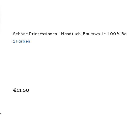
Schöne Prinzes
1
Farben
€11.50
olle, waschen um 40. + Trockner