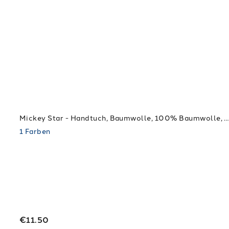
Mickey Star - Handtuch, Baumwolle, 100% Baumwolle, waschen bei 40 der ûc. + Trockner
1
Farben
€11.50