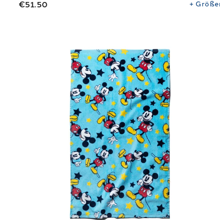
€51.50
+
Größe
Link to "
Schwimmhandtuch Mickey Star in Baumwo