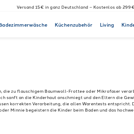
Versand 15€ in ganz Deutschland – Kostenlos ab 299 
Badezimmerwäsche
Küchenzubehör
Living
Kind
, die zu flauschigem Baumwoll-Frottee oder Mikrofaser verarbe
ch sanft an die Kinderhaut anschmiegt und den Eltern die Gewi
sen korrekten Verarbeitung, die allen Warentests entspricht.
der Minnie begeistern die Kinder beim Baden und das hochwert
rottierwäsche Online-Shop begeistern sowohl Mädchen als auch
und Sie können einfach, schnell und sicher das Produkt direkt 