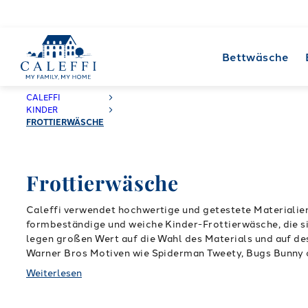
Bettwäsche
CALEFFI
KINDER
FROTTIERWÄSCHE
Frottierwäsche
Caleffi verwendet hochwertige und getestete Materialien
formbeständige und weiche Kinder-Frottierwäsche, die si
legen großen Wert auf die Wahl des Materials und auf des
Warner Bros Motiven wie Spiderman Tweety, Bugs Bunny o
ganz sanfte weise.
Die Vielfalt an Motiven in unserem F
Weiterlesen
Ihr Kind direkt über unseren online Shop!
Wenige Klicks 