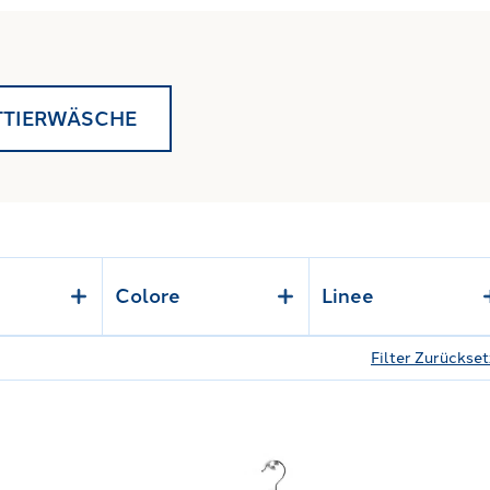
TTIERWÄSCHE
Colore
Linee
Filter Zurückse
n Baumwolle
Link to "
"
Mickey Star Cotton Bademantel
"