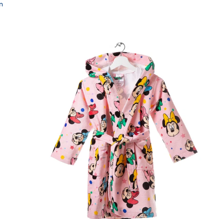
n
lle
"
Link to "
Baumwollbademantel Minnie Fiocco
"