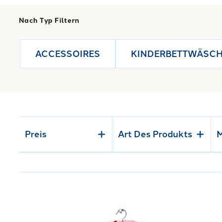
Nach Typ Filtern
ACCESSOIRES
KINDERBETTWÄSC
Preis
Art Des Produkts
M
Link to "
Baumwollbademantel schöne Prinzessinn