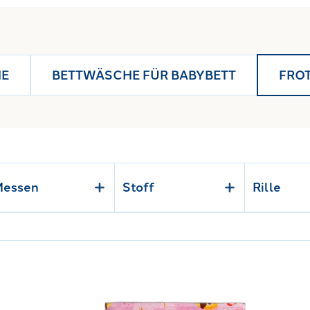
HE
BETTWÄSCHE FÜR BABYBETT
FRO
essen
Stoff
Rille
en
"
Link to "
Badezimmertuch schöne Prinzessinnen i