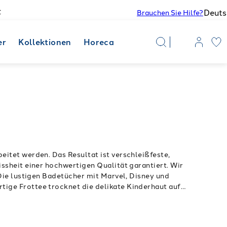
Deuts
€
Brauchen Sie Hilfe?
er
Kollektionen
Horeca
itet werden. Das Resultat ist verschleißfeste,
ssheit einer hochwertigen Qualität garantiert. Wir
Die lustigen Badetücher mit Marvel, Disney und
ige Frottee trocknet die delikate Kinderhaut auf
 Jungs
Kaufen Sie ein lustiges Caleffi Badetuch für
nach Hause bestellen!