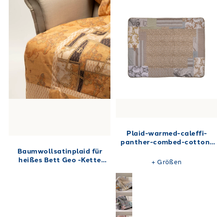
Plaid-warmed-caleffi-
panther-combed-cotton-
12215
Baumwollsatinplaid für
heißes Bett Geo -Kette
+
Größen
Alviero Martini