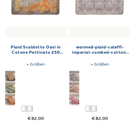
Plaid Scaldotto Oasi in
warmed-plaid-caleffi-
Cotone Pettinato 250
imperial-combed-cotton-
gr/mq
12214
+
Größen
+
Größen
€82.00
€82.00