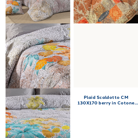
Plaid Scaldotto CM
130X170 berry in Cotone
Pettinato 250 gr/mq