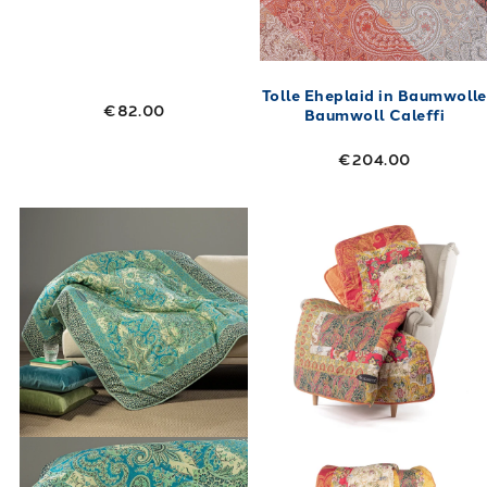
Tolle Eheplaid in Baumwolle
€82.00
Baumwoll Caleffi
€204.00
Link to "
Plaidwärmer in Cotton Belmond Cale
Link to "
Zigeu