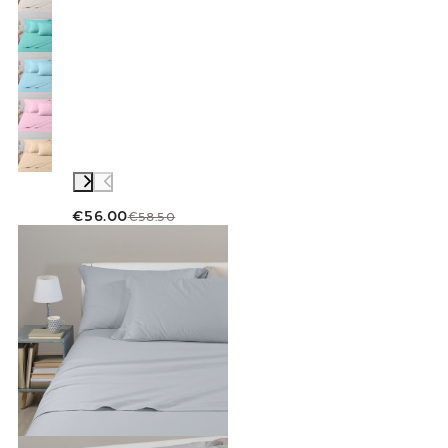
€56.00
€58.50
Link to "
Festes Farbblech Flanell im Flanell
"