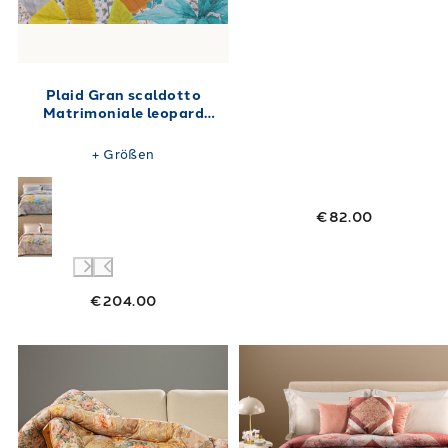
Plaid Gran scaldotto
Matrimoniale leopard
garden in Cotone Pettinato
270X270 250 gr/mq
+
Größen
€82.00
€204.00
Link to "
Plaid Baumwollwärmer Flora Caleff
Link to "
Tolle