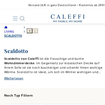
Versand 15€ in ganz Deutschland – Kostenlos ab 299
LIVING
SCALDOTTO
Scaldotto
Scaldotto von Caleffi
ist die flauschige und bunte
Wohnzimmerdecke
. Im Gegensatz zur klassischen Decke auf
Ihrem Sofa ist sie noch kuscheliger und schenkt Ihnen wohlige
Wärme.
Scaldotto ist ideal, um sich im Winter wohligen und
warmen Momenten der Entspannung hinzugeben, dazu ein
Weiterlesen
stilvolles und elegantes Design. Caleffi bietet Ihnen die
Tagesdecke Scaldotto in vielen Mustern und leuchtenden
Farben an, sodass Sie die ideale Alternative zum klassischen
bedruckten Karo wählen können. Caleffi verwendet eine große
Nach Typ Filtern
Vielfalt an Stoffen Motiven und Farben. Scaldotto wird zur
perfekten Sofadecke, die durch ihren edlen Stil und einmaligen