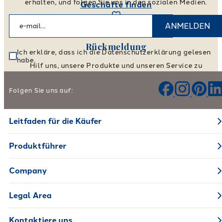
erhalten, und folgen Sie uns in den sozialen Medien.
Geschäfte finden
ANMELDEN
Rückmeldung
Ich erkläre, dass ich die Datenschutzerklärung gelesen
habe.
Hilf uns, unsere Produkte und unseren Service zu
verbessern.
Folgen Sie uns auf:
Hinterlassen Sie Ihr Feedback
Leitfaden für die Käufer
Produktführer
Company
Legal Area
Kontaktiere uns