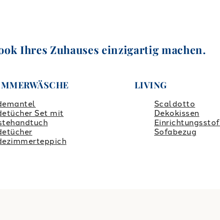
ook Ihres Zuhauses einzigartig machen.
IMMERWÄSCHE
LIVING
demantel
Scaldotto
etücher Set mit
Dekokissen
stehandtuch
Einrichtungsstof
detücher
Sofabezug
dezimmerteppich