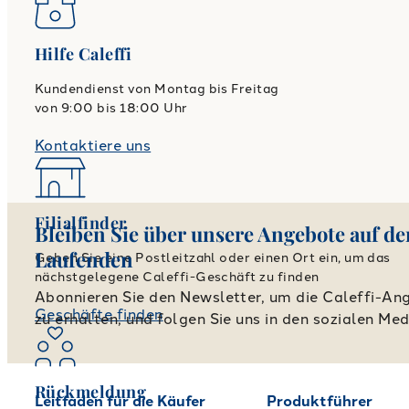
Hilfe Caleffi
Kundendienst von Montag bis Freitag
von 9:00 bis 18:00 Uhr
Kontaktiere uns
Filialfinder
Bleiben Sie über unsere Angebote auf d
Laufenden
Geben Sie eine Postleitzahl oder einen Ort ein, um das
nächstgelegene Caleffi-Geschäft zu finden
Abonnieren Sie den Newsletter, um die Caleffi-An
Geschäfte finden
zu erhalten, und folgen Sie uns in den sozialen Med
Rückmeldung
Leitfaden für die Käufer
Produktführer