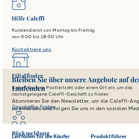
Hilfe Caleffi
Kundendienst von Montag bis Freitag
von 9:00 bis 18:00 Uhr
Kontaktiere uns
Filialfinder
Bleiben Sie über unsere Angebote auf d
Laufenden
Geben Sie eine Postleitzahl oder einen Ort ein, um das
nächstgelegene Caleffi-Geschäft zu finden
Abonnieren Sie den Newsletter, um die Caleffi-An
Geschäfte finden
zu erhalten, und folgen Sie uns in den sozialen Med
Rückmeldung
Leitfaden für die Käufer
Produktführer