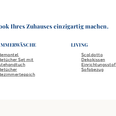
ook Ihres Zuhauses einzigartig machen.
IMMERWÄSCHE
LIVING
demantel
Scaldotto
etücher Set mit
Dekokissen
stehandtuch
Einrichtungsstof
detücher
Sofabezug
dezimmerteppich