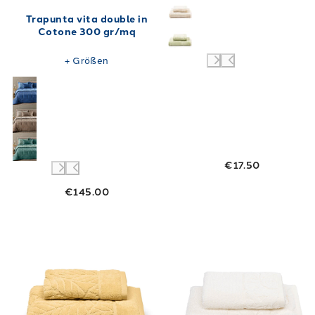
Trapunta vita double in
Cotone 300 gr/mq
+
Größen
€17.50
€145.00
Link to "
Handtuch mit Gast in Baumwollblätt
Link to "
Handt