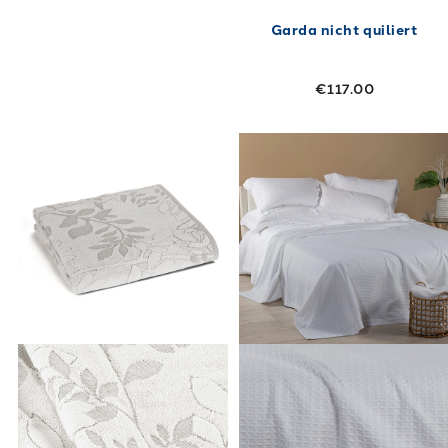
Garda nicht quiliert
€117.00
Link to "
Sorrento Badetuch in Baumwolle
Link to "
Somme
"