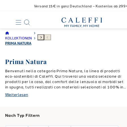
Versand 15€ in ganz Deutschland – Kostenlos ab 299
KOLLEKTIONEN
PRIMA NATURA
Prima Natura
Benvenuti nella categoria Prima Natura, la linea di prodotti
eco-sostenibili di Caleffi.
Qui troverai una vasta selezione di
prodotti per la casa, dal comfort delle lenzuola ai morbidi set
in spugna, tutti realizzati con materiali selezionati al 100% in
puro cotone biologico e coloranti certificati per tutelare la tua
Weiterlesen
salute e quella dei tuoi cari.
La sartorialità italiana si unisce
alla passione per il green, creando prodotti di alta qualità,
massima assorbenza e durevolezza, per rispettare il nostro
pianeta.
Scopri le texture sofisticate dei copriletti non
Nach Typ Filtern
trapuntati o il fascino raw dei copriletti trapuntati con stampe
foliage, per attimi di puro benessere.
Le tonalità sussurrate del