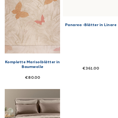
Panarea -Blätter in Linare
Komplette Marisolblätter in
Baumwolle
€361.00
€80.00
Link to "
Copiletto-Trapuntatto-Caleffi-Vit