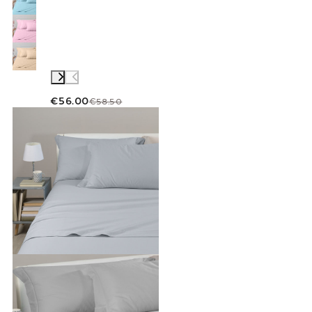
€56.00
€58.50
Link to "
Festes Farbblech Flanell im Flanell
"