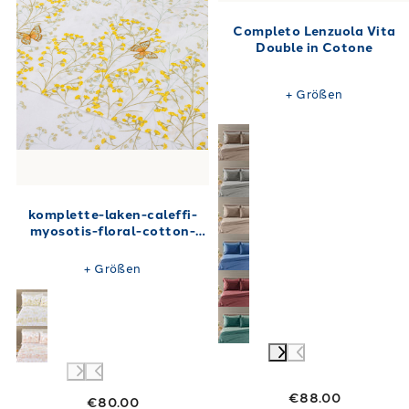
Completo Lenzuola Vita
Double in Cotone
+
Größen
komplette-laken-caleffi-
myosotis-floral-cotton-
12123
+
Größen
€88.00
€80.00