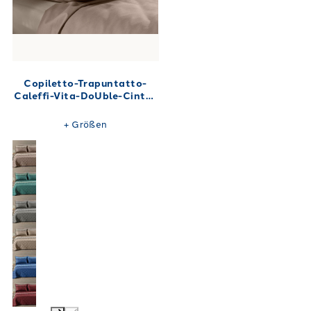
Copiletto-Trapuntatto-
Caleffi-Vita-DoUble-Cinta-
Unita-Cotone-1998
+
Größen