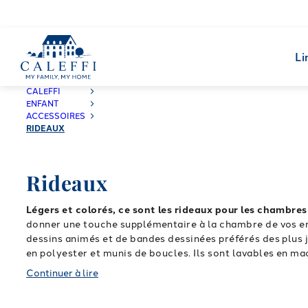
Li
CALEFFI
ENFANT
ACCESSOIRES
RIDEAUX
Rideaux
Légers et colorés, ce sont les rideaux pour les chambres
donner une touche supplémentaire à la chambre de vos enf
dessins animés et de bandes dessinées préférés des plus
en polyester et munis de boucles. Ils sont lavables en ma
certitude d\'avoir choisi pour la chambre de leurs enfants
Continuer à lire
les rideaux pour garçons et filles dans notre catalogue ! 