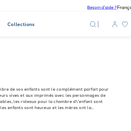
Franç
Besoin d'aide ?
t
Collections
bre de vos enfants sont le complément parfait pour
eurs vives et aux imprimés avec les personnages de
ables, les rideaux pour la chambre d\'enfant sont
 les enfants sont heureux et les mères ont la
leure tradition de la marque Caleffi.
Découvrez tous
ique et sûr.