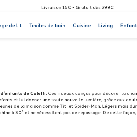
Livraison 15€ - Gratuit dès 299€
nge de lit
Texiles de bain
Cuisine
Living
Enfan
 d'enfants de Caleffi.
Ces rideaux conçus pour décorer la cham
ants et lui donner une toute nouvelle lumière, grâce aux coul
 jeunes de la maison comme Titi et Spider-Man.
Légers mais dur
chine à 30° et ne nécessitent pas de repassage. De cette façon,
 des rideaux fonctionnels, de qualité et bien faits, dans la meil
Les acheter dans la boutique en ligne de Caleffi est simple, prat