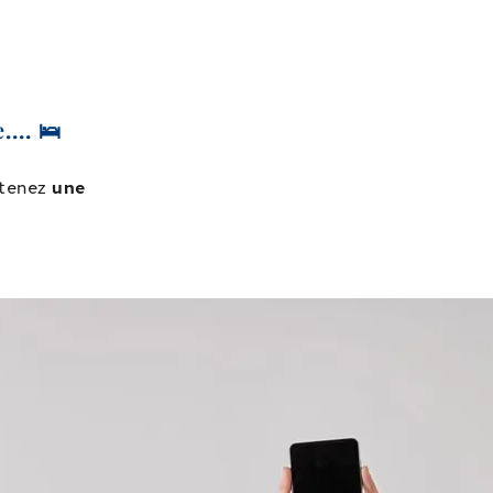
.... 🛌
btenez
une