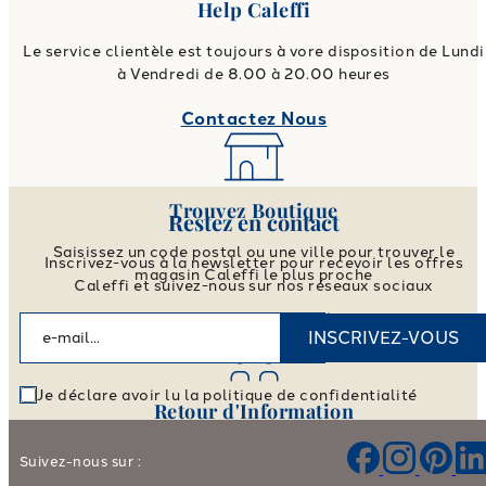
Help Caleffi
Le service clientèle est toujours à vore disposition de Lundi
à Vendredi de 8.00 à 20.00 heures
Contactez Nous
Trouvez Boutique
Restez en contact
Saisissez un code postal ou une ville pour trouver le
Inscrivez-vous à la newsletter pour recevoir les offres
magasin Caleffi le plus proche
Caleffi et suivez-nous sur nos réseaux sociaux
Trouver un Magasin
INSCRIVEZ-VOUS
Je déclare avoir lu la politique de confidentialité
Retour d'Information
Aidez-nous à améliorer nos produits et nos services
Suivez-nous sur :