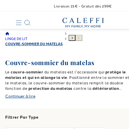
Livraison 15€ - Gratuit dès 299€
LINGE DE LIT
COUVRE-SOMMIER DU MATELAS
Couvre-sommier du matelas
Le
couvre-sommier
du matelas est l’accessoire qui
protège le
matelas et qui en allonge la vie
. Positionné entre la sommier e
le matelas, le couvre-sommier du matelas remplit la double
fonction de
protection du matelas
contre la
détérioration
causée par le frottement avec les lattes des lattes ou avec le
Continuer à lire
sommier, et à l’abri de la poussière qui stationne sous nos lits.
Ainsi, grâce aux couvre-sommier du matelas on réduit les
effets de la friction sur le matelas, qui à long terme
compromettrait l’intégrité du matelas, et la poussière n’entre
Filtrer Par Type
pas directement en contact avec le bas du matelas.
Les
couvre-sommier du matelas de Caleffi
, réalisés en douce
fibre