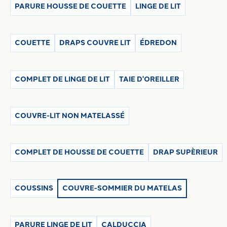
en polyester hypoallergénique
et
dotés de lacets
pour assurer
PARURE HOUSSE DE COUETTE
LINGE DE LIT
sa parfaite stabilité , sont les alliés parfaits pour optimiser la
vie de votre matelas. Achetez votre couvre-sommier du
matelas de Caleffi facilement en ligne, en choisissant entre
COUETTE
DRAPS COUVRE LIT
ÉDREDON
les plusieurs tailles disponibles laquelle le plus adapts à vos
exigéances: simple, une place et demie ou double.
Un aide
invisible mais indispensable, que vous pouvez facilement
acheter sur notre boutique en ligne à un prix intéressant.
COMPLET DE LINGE DE LIT
TAIE D'OREILLER
COUVRE-LIT NON MATELASSÉ
COMPLET DE HOUSSE DE COUETTE
DRAP SUPÈRIEUR
COUSSINS
COUVRE-SOMMIER DU MATELAS
PARURE LINGE DE LIT
CALDUCCIA