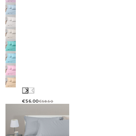
€56.00
€58.50
Link to "
Flanelle de feuille de couleur unie en