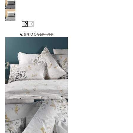
€94.00
€104.00
Link to "
Feuilles de coton botanique
"