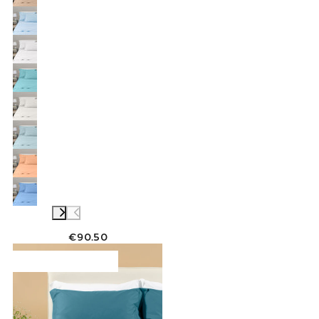
€90.50
Link to "
Feuille de percalle à Percalle
"
Collection continue