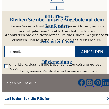
Filialfinder
Bleiben Sie über unsere Angebote auf dem
Laufenden
Geben Sie eine Postleitzahl oder einen Ort ein, um das
nächstgelegene Caleffi-Geschäft zu finden
Abonnieren Sie den Newsletter, um die Caleffi-Angebote z
erhalten, und folgen Sie uns in den sozialen Medien.
Geschäfte finden
ANMELDEN
Rückmeldung
Ich erkläre, dass ich die Datenschutzerklärung gelesen
habe.
Hilf uns, unsere Produkte und unseren Service zu
verbessern.
Folgen Sie uns auf:
Hinterlassen Sie Ihr Feedback
Leitfaden für die Käufer