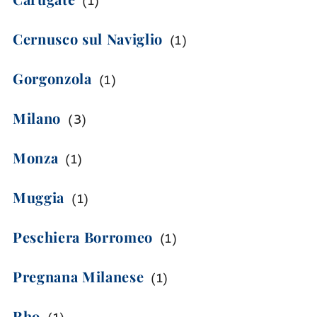
(
1
)
Cernusco sul Naviglio
(
1
)
Gorgonzola
(
1
)
Milano
(
3
)
Monza
(
1
)
Muggia
(
1
)
Peschiera Borromeo
(
1
)
Pregnana Milanese
(
1
)
Rho