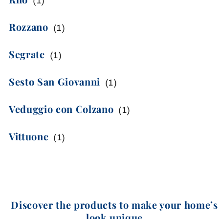
(
1
)
Rozzano
(
1
)
Segrate
(
1
)
Sesto San Giovanni
(
1
)
Veduggio con Colzano
(
1
)
Vittuone
(
1
)
Discover the products to make your home’s
look unique